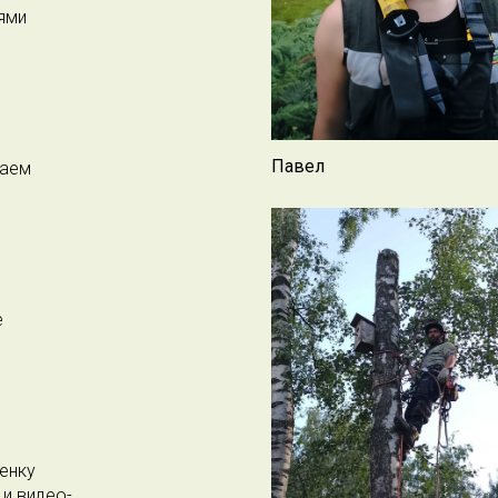
ями
Павел
жаем
е
енку
 и видео-