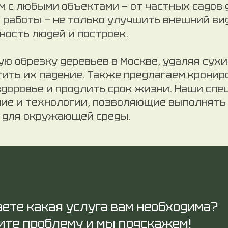
м с любыми объектами — от частных садов
й работы — не только улучшить внешний вид
ность людей и построек.
ю обрезку деревьев в Москве, удаляя сух
тить их падение. Также предлагаем кронир
здоровье и продлить срок жизни. Наши сп
ие и технологии, позволяющие выполнять
а для окружающей среды.
аете какая услуга вам необходима?
те проблему и мы подскажем!