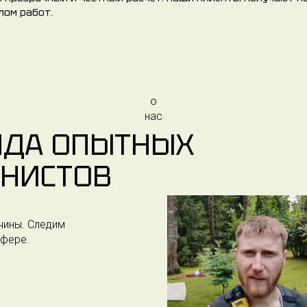
лом работ.
о
нас
НДА ОПЫТНЫХ
НИСТОВ
чины. Следим
сфере.