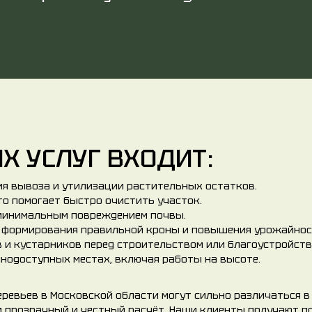
Х УСЛУГ ВХОДИТ:
ия вывоза и утилизации растительных остатков.
то помогает быстро очистить участок.
 минимальным повреждением почвы.
я формирования правильной кроны и повышения урожайнос
в и кустарников перед строительством или благоустройств
днодоступных местах, включая работы на высоте.
еревьев в Московской области могут сильно различаться 
ем прозрачный и честный расчёт. Наши клиенты получают 