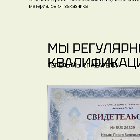
материалов от заказчика
МЫ РЕГУЛЯР
КВАЛИФИКАЦ
ТЕПЕРЬ МЫ СПАСАТЕЛИ!